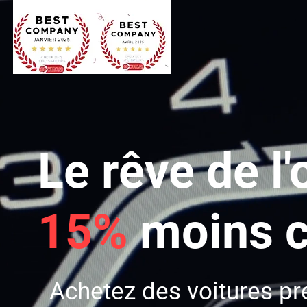
Le rêve de l
15%
moins c
Achetez des voitures pr