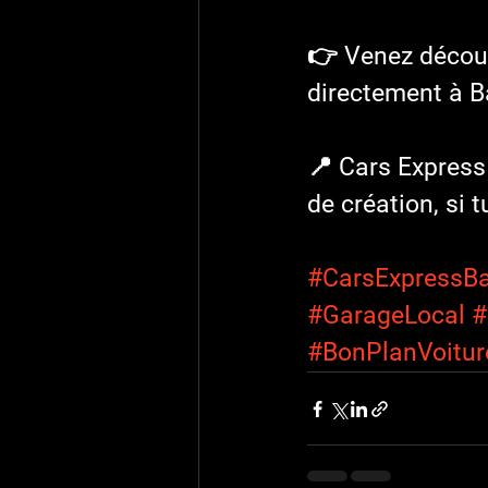
👉 Venez découv
directement à B
📍 Cars Express
de création, si t
#CarsExpressBa
#GarageLocal
#
#BonPlanVoitur