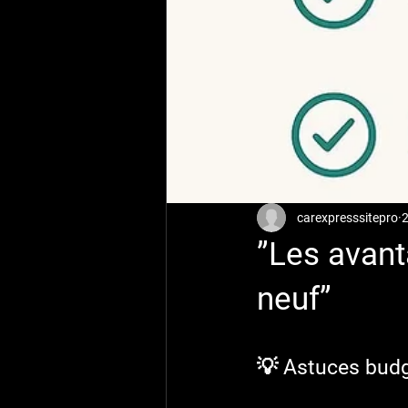
carexpresssitepro
2
”Les avant
neuf”
💡 Astuces bud