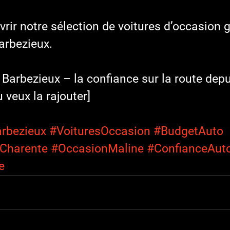
rir notre sélection de voitures d’occasion g
arbezieux.
 Barbezieux – la confiance sur la route depu
u veux la rajouter]
rbezieux
#VoituresOccasion
#BudgetAuto
Charente
#OccasionMaline
#ConfianceAut
e