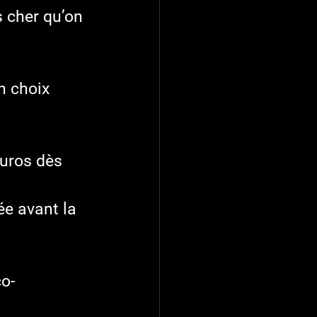
 cher qu’on 
n choix 
uros dès 
ée avant la 
co-