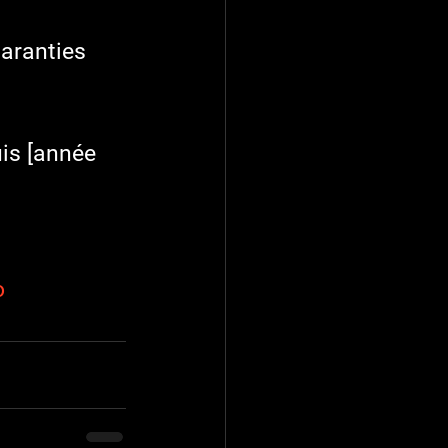
aranties 
is [année 
o