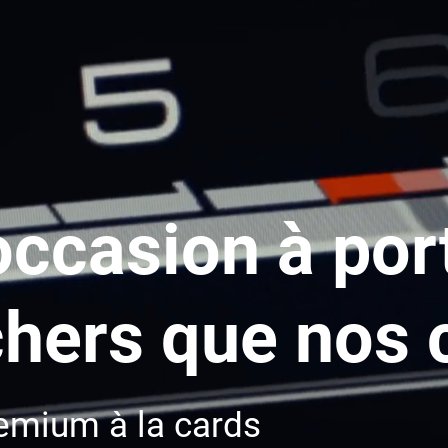
'occasion à po
hers que nos 
emium à la cards