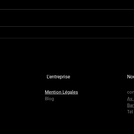
L'entreprise
Nou
Mention Légal​es
con
Blog
Av.
Bar
Tél