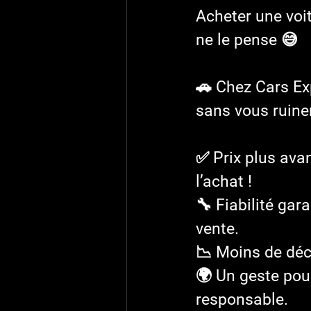
Acheter une voi
ne le pense 😅
🚗 Chez Cars Exp
sans vous ruiner
✅ Prix plus ava
l’achat !
🔧 Fiabilité gar
vente.
📉 Moins de déc
🌍 Un geste pour
responsable.