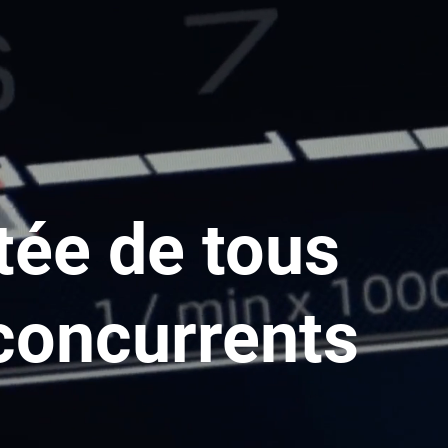
rtée de tous
concurrents