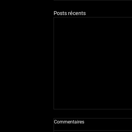
Posts récents
🚗 Pourquoi acheter votre
Commentaires
voiture d’occasion chez un
professionnel plutôt que chez