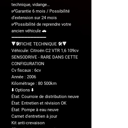
technique, vidange…
✅Garantie 6 mois / Possibilité
d’extension sur 24 mois
✅Possibilité de reprendre votre
ancien véhicule 🚗
➖➖➖➖➖➖➖➖➖➖➖
🔻🛠️FICHE TECHNIQUE 🛠️🔻
Véhicule: Citroën C2 VTR 1,6 109cv
SENSODRIVE - RARE DANS CETTE
CONFIGURATION
Cv fiscaux : 6cv
Année : 2006
Kilométrage : 80 500km
⬇️ Options ⬇️
État: Courroie de distribution neuve
État: Entretien et révision OK
État: Pompe à eau neuve
Carnet d'entretien à jour
Kit anti-crevaison