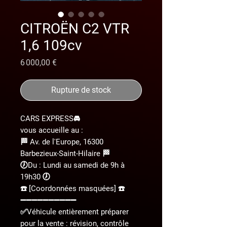
CITROËN C2 VTR
1,6 109cv
Prix
6 000,00 €
Rupture de stock
CARS EXPRESS🚘
vous accueille au :
🏁 Av. de l'Europe, 16300
Barbezieux-Saint-Hilaire 🏁
🕖Du : Lundi au samedi de 9h à
19h30 🕖
☎️ [Coordonnées masquées] ☎️
➖➖➖➖➖➖➖➖➖➖
✅Véhicule entièrement préparer
pour la vente : révision, contrôle