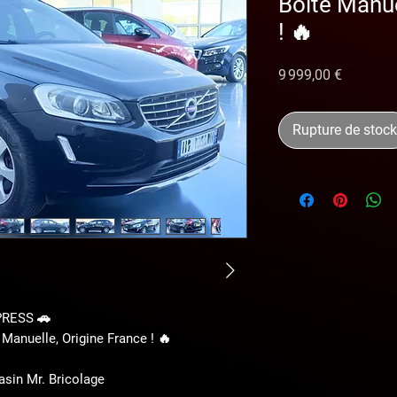
Boîte Manue
! 🔥
Prix
9 999,00 €
Rupture de stock
RESS 🚗
anuelle, Origine France ! 🔥
asin Mr. Bricolage