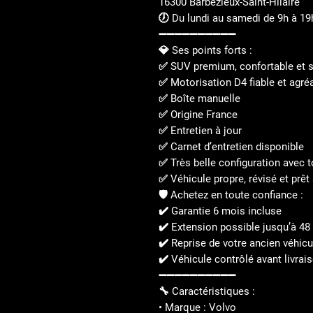
16300 Barbezieux-Saint-Hilaire
🕖 Du lundi au samedi de 9h à 1
➖➖➖➖➖➖➖➖➖➖
💎 Ses points forts :
✅ SUV premium, confortable et s
✅ Motorisation D4 fiable et agré
✅ Boîte manuelle
✅ Origine France
✅ Entretien à jour
✅ Carnet d’entretien disponible
✅ Très belle configuration avec 
✅ Véhicule propre, révisé et prêt 
🛡️ Achetez en toute confiance :
✔️ Garantie 6 mois incluse
✔️ Extension possible jusqu’à 48
✔️ Reprise de votre ancien véhicu
✔️ Véhicule contrôlé avant livrai
➖➖➖➖➖➖➖➖➖➖
🔧 Caractéristiques :
• Marque : Volvo