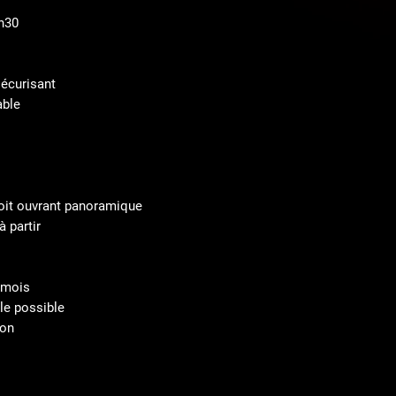
9h30
écurisant
able
toit ouvrant panoramique
à partir
 mois
le possible
son