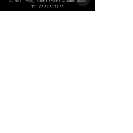
Av. de l'Europe, 16300 Barbezieux-Saint-Hilaire
Tél :
05 54 54 71 83
Nous suivre
Facebook
Instagram
Youtube
Twitter
Termes et conditions
Politique de confidentialité
Politique de livraison
Politique de remboursement
Politique de cookies
Mentions légales