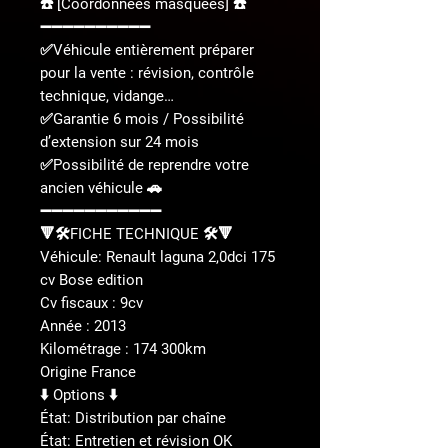
☎️ [Coordonnées masquées] ☎️
➖➖➖➖➖➖➖➖➖➖
✅Véhicule entièrement préparer
pour la vente : révision, contrôle
technique, vidange…
✅Garantie 6 mois / Possibilité
d’extension sur 24 mois
✅Possibilité de reprendre votre
ancien véhicule 🚗
➖➖➖➖➖➖➖➖➖➖➖
🔻🛠️FICHE TECHNIQUE 🛠️🔻
Véhicule: Renault laguna 2,0dci 175
cv Bose edition
Cv fiscaux : 9cv
Année : 2013
Kilométrage : 174 300km
Origine France
⬇️ Options ⬇️
État: Distribution par chaîne
État: Entretien et révision OK