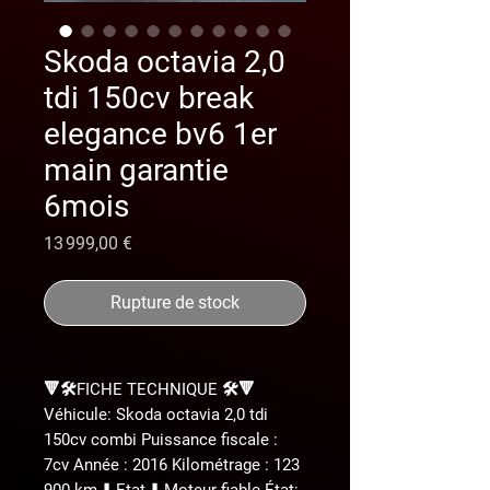
Skoda octavia 2,0
tdi 150cv break
elegance bv6 1er
main garantie
6mois
Prix
13 999,00 €
Rupture de stock
🔻🛠️FICHE TECHNIQUE 🛠️🔻
Véhicule: Skoda octavia 2,0 tdi
150cv combi Puissance fiscale :
7cv Année : 2016 Kilométrage : 123
900 km ⬇️ Etat ⬇️ Moteur fiable État: