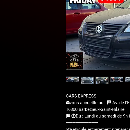
CARS EXPRESS
🚘vous accueille au : 🏁 Av. de l
16300 Barbezieux-Saint-Hilaire
🏁 🕖Du : Lundi au samedi de 9h 
➖➖➖➖➖➖➖➖➖➖
✅Véhicule entièrement préparer po