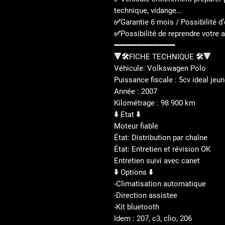
technique, vidange…
✅Garantie 6 mois / Possibilité d
✅Possibilité de reprendre votre 
➖➖➖➖➖➖➖➖➖➖➖
🔻🛠️FICHE TECHNIQUE 🛠️🔻
Véhicule: Volkswagen Polo
Puissance fiscale : 5cv ideal jeu
Année : 2007
Kilométrage : 98 900 km
⬇️ Etat ⬇️
Moteur fiable
État: Distribution par chaîne
État: Entretien et révision OK
Entretien suivi avec canet
⬇️ Options ⬇️
-Climatisation automatique
-Direction assistee
-Kit bluetooth
Idem : 207, c3, clio, 206