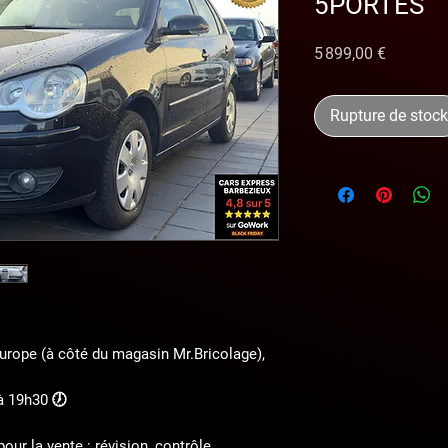
5PORTES
Prix
5 899,00 €
Rupture de stock
'Europe (à côté du magasin Mr.Bricolage),
à 19h30 🕖
ur la vente : révision, contrôle